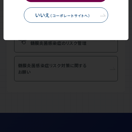
ソリリス®点滴静注300mgの
安全性情報
（第3報）
いいえ
（コーポレートサイトへ）
補体抑制療法における
髄膜炎菌感染症のリスク管理
髄膜炎菌感染症リスク対策に関する
お願い