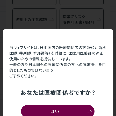
医薬品リスク
使用上の注意解説
管理計画書
（RMP）
インタビュー
製剤写真
フォーム
当ウェブサイトは、日本国内の医療関係者の方（医師、歯科
医師、薬剤師、看護師等）を対象に、医療用医薬品の適正
使用のための情報を提供しています。
一般の方や日本国外の医療関係者の方への情報提供を目
的としたものではない事を
ご了承ください。
安全性情報
あなたは医療関係者ですか？
市販直後調査（EPPV）最終結果
はい