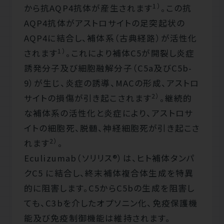
1）
から抗AQP4抗体が産生されます
。この抗
AQP4抗体がアストロサイトの足突起状の
AQP4に結合し、補体系（古典経路）が活性化
1）
されます
。これにより補体C5が開裂し炎症
誘発分子及び細胞融解分子（C5a及びC5b-
9）が生じ、炎症の誘導、MACの形成、アストロ
2）
サイトの損傷が引き起こされます
。継続的
な補体系の活性化と炎症により、アストロサ
イトの細胞死、脱髄、神経細胞死が引き起こさ
2）
れます
。
Eculizumab（ソリリス®）は、ヒト補体タンパ
クC5 に結合し、終末補体複合体生成を特異
的に阻害します。C5からC5bの生成を阻害し
ても、C3bを介したオプソニン化、免疫保護機
能及び免疫制御機能は維持されます。